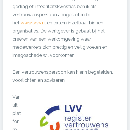
gedrag of integriteitskwesties ben ik als
vertrouwenspersoon aangesloten bij
het
www.lvvv.nl
en extern inzetbaar binnen
organisaties. De werkgever is gebaat bij het
creëren van een werkomgeving waar
medewerkers zich prettig en veilig voelen en
imagoschade wil voorkomen.
Een vertrouwenspersoon kan hierin begeleiden,
voorlichten en adviseren.
Van
uit
plat
for
m