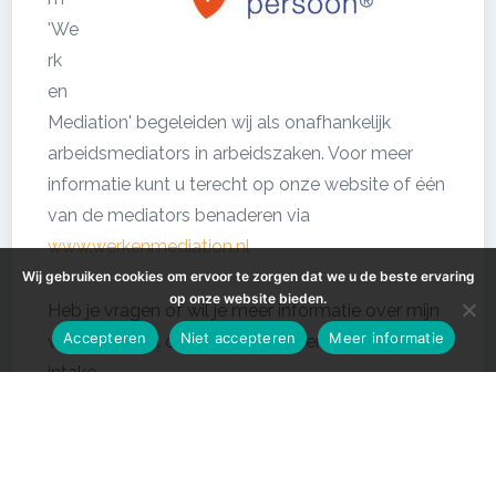
'We
rk
en
Mediation' begeleiden wij als onafhankelijk
arbeidsmediators in arbeidszaken. Voor meer
informatie kunt u terecht op onze website of één
van de mediators benaderen via
www.werkenmediation.nl
Wij gebruiken cookies om ervoor te zorgen dat we u de beste ervaring
op onze website bieden.
Heb je vragen of wil je meer informatie over mijn
Accepteren
Niet accepteren
Meer informatie
werkwijze, bel of mail mij voor een vrijblijvende
intake.
Hartelijke groet,