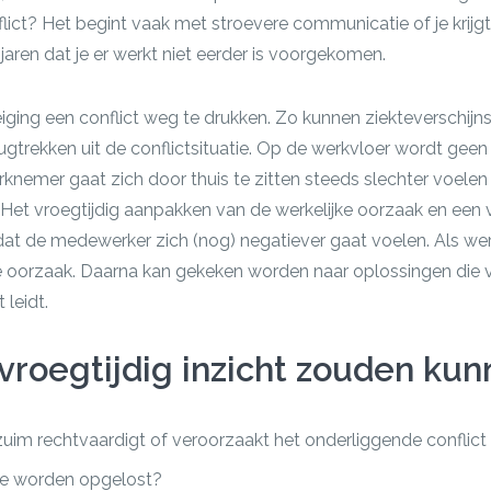
flict? Het begint vaak met stroevere communicatie of je krij
e jaren dat je er werkt niet eerder is voorgekomen.
ging een conflict weg te drukken. Zo kunnen ziekteverschij
ugtrekken uit de conflictsituatie. Op de werkvloer wordt geen
knemer gaat zich door thuis te zitten steeds slechter voele
 Het vroegtijdig aanpakken van de werkelijke oorzaak en een 
dat de medewerker zich (nog) negatiever gaat voelen. Als w
 oorzaak. Daarna kan gekeken worden naar oplossingen die vo
 leidt.
vroegtijdig inzicht zouden kun
rzuim rechtvaardigt of veroorzaakt het onderliggende conflict
kte worden opgelost?