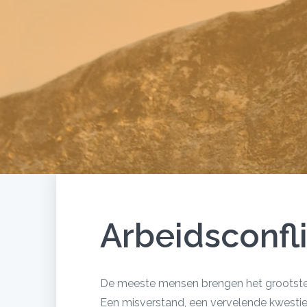
Arbeidsconfli
De meeste mensen brengen het grootste d
Een misverstand, een vervelende kwestie,